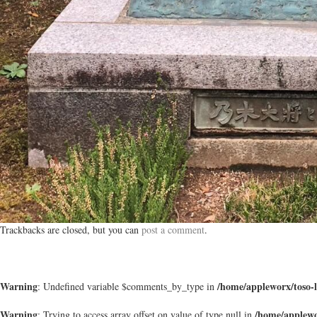
Trackbacks are closed, but you can
post a comment
.
Warning
/home/appleworx/toso-
: Undefined variable $comments_by_type in
Warning
/home/applewo
: Trying to access array offset on value of type null in