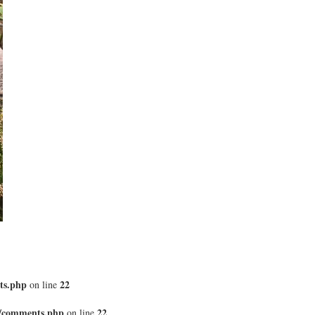
ts.php
22
on line
8/comments.php
22
on line