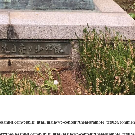
lesanpei.com/public_html/main/wp-content/themes/amore_tcd028/commen
rx/toso-lesanpei.com/public_html/main/wp-content/themes/amore_tcd02