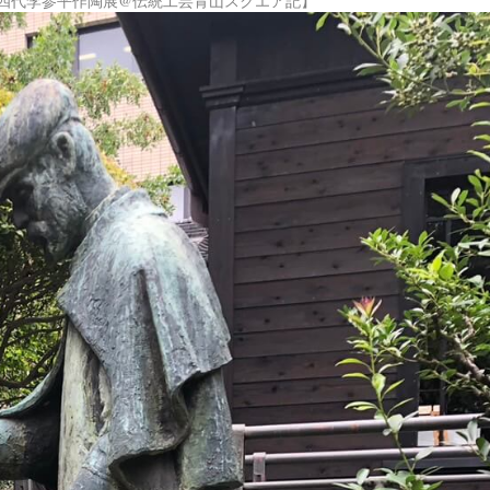
四代李参平作陶展@伝統工芸青山スクエア記】