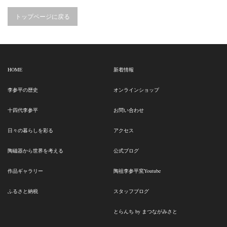
トップページに戻る
HOME
新着情報
李参平の歴史
オンラインショップ
十四代李参平
お問い合わせ
日々の暮らしを彩る
アクセス
陶磁器から世界を考える
公式ブログ
作品ギャラリー
陶祖李参平窯Youtube
ふるさと納税
スタッフブログ
とらんち by まつながみさと