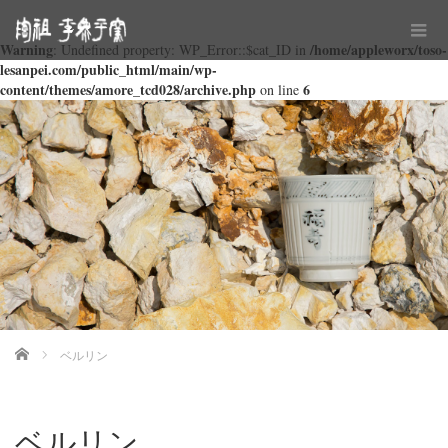
Warning
/home/appleworx/toso-
: Undefined property: WP_Error::$cat_ID in
lesanpei.com/public_html/main/wp-
content/themes/amore_tcd028/archive.php
6
on line
Home
ベルリン
ベルリン