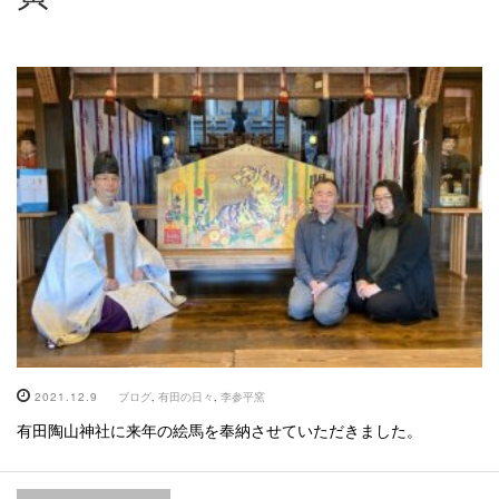
2021.12.9
ブログ
,
有田の日々
,
李参平窯
有田陶山神社に来年の絵馬を奉納させていただきました。