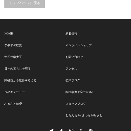
トップページに戻る
HOME
新着情報
李参平の歴史
オンラインショップ
十四代李参平
お問い合わせ
日々の暮らしを彩る
アクセス
陶磁器から世界を考える
公式ブログ
作品ギャラリー
陶祖李参平窯Youtube
ふるさと納税
スタッフブログ
とらんち by まつながみさと