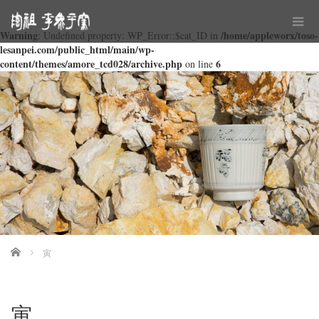
Warning
/home/appleworx/toso-
: Undefined property: WP_Error::$cat_ID in
lesanpei.com/public_html/main/wp-
content/themes/amore_tcd028/archive.php
6
on line
Home
寅
寅