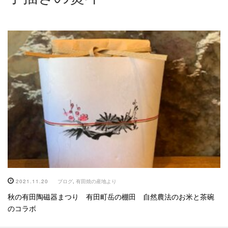
2021.11.20
ブログ
,
有田焼の産地より
秋の有田陶磁器まつり 有田町岳の棚田 自然農法のお米と茶碗
のコラボ