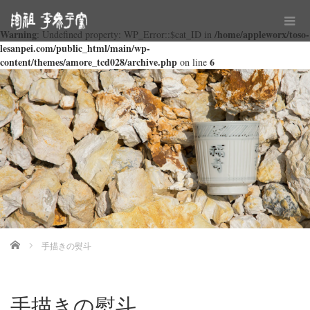
Warning
/home/appleworx/toso-
: Undefined property: WP_Error::$cat_ID in
lesanpei.com/public_html/main/wp-
content/themes/amore_tcd028/archive.php
6
on line
Home
手描きの熨斗
手描きの熨斗