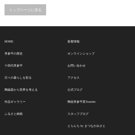
トップページに戻る
HOME
新着情報
李参平の歴史
オンラインショップ
十四代李参平
お問い合わせ
日々の暮らしを彩る
アクセス
陶磁器から世界を考える
公式ブログ
作品ギャラリー
陶祖李参平窯Youtube
ふるさと納税
スタッフブログ
とらんち by まつながみさと