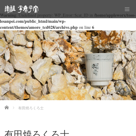
Warning
/home/appleworx/toso-
: Undefined property: WP_Error::$cat_ID in
lesanpei.com/public_html/main/wp-
content/themes/amore_tcd028/archive.php
6
on line
Home
有田焼ろくろ士
有田焼ろくろ士