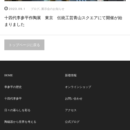
2023.09.1
ブログ
,
展示会のお知らせ
十四代李参平作陶展 東京 伝統工芸青山スクエアにて開催が始
まりました
トップページに戻る
HOME
新着情報
李参平の歴史
オンラインショップ
十四代李参平
お問い合わせ
日々の暮らしを彩る
アクセス
陶磁器から世界を考える
公式ブログ