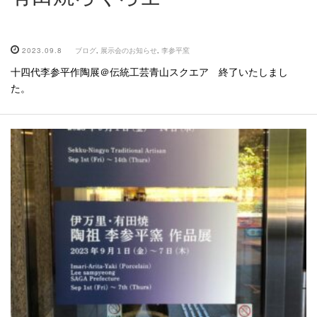
2023.09.8
ブログ
,
展示会のお知らせ
,
李参平窯
十四代李参平作陶展＠伝統工芸青山スクエア 終了いたしまし
た。