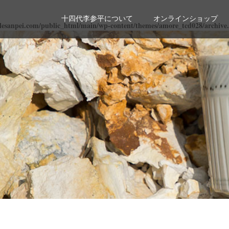
十四代李参平について
オンラインショップ
lesanpei.com/public_html/main/wp-content/themes/amore_tcd028/archive