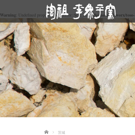
Warning
/home/appleworx/toso-
: Undefined property: WP_Error::$cat_ID in
Home
茨城