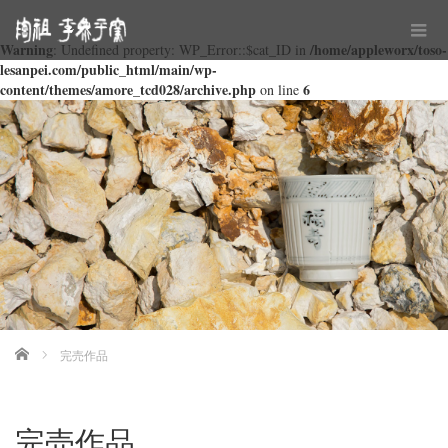
Warning
/home/appleworx/toso-
: Undefined property: WP_Error::$cat_ID in
lesanpei.com/public_html/main/wp-
content/themes/amore_tcd028/archive.php
6
on line
Home
完売作品
完売作品