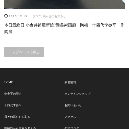
2023.12.19
ブログ
,
展示会のお知らせ
本日最終日 小倉井筒屋新館7階美術画廊 陶祖 十四代李参平 作
陶展
トップページに戻る
HOME
新着情報
李参平の歴史
オンラインショップ
十四代李参平
お問い合わせ
日々の暮らしを彩る
アクセス
陶磁器から世界を考える
公式ブログ