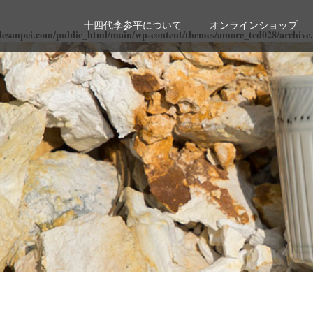
十四代李参平について
オンラインショップ
lesanpei.com/public_html/main/wp-content/themes/amore_tcd028/archive