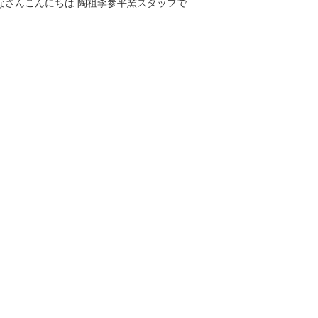
なさんこんにちは 陶祖李参平窯スタッフで
。