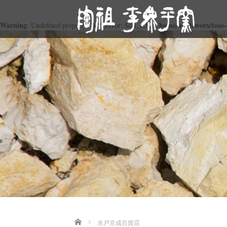
Warning
/home/appleworx/toso-
: Undefined property: WP_Error::$cat_ID in
Home
水戸京成百貨店