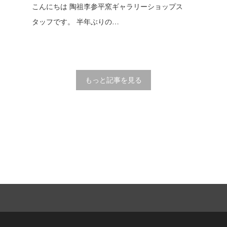
よ
こんにちは 陶祖李参平窯ギャラリーショップス
タッフです。 半年ぶりの…
もっと記事を見る
Onlinshop
Facebo