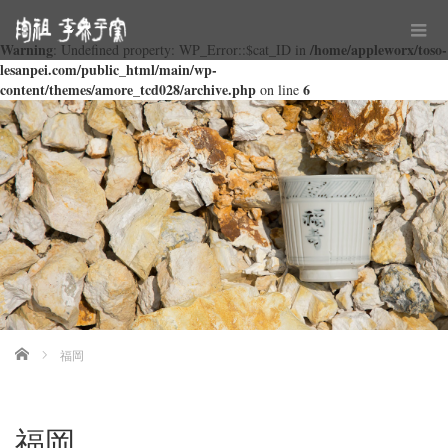
Warning
/home/appleworx/toso-
: Undefined property: WP_Error::$cat_ID in
lesanpei.com/public_html/main/wp-
content/themes/amore_tcd028/archive.php
6
on line
Home
福岡
福岡