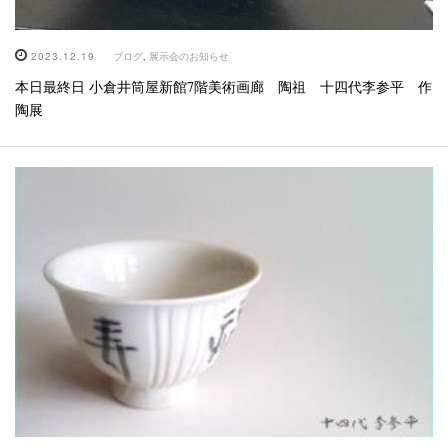
2023.12.19
ブログ
,
展示会のお知らせ
本日最終日 小倉井筒屋新館7階美術画廊 陶祖 十四代李参平 作
陶展