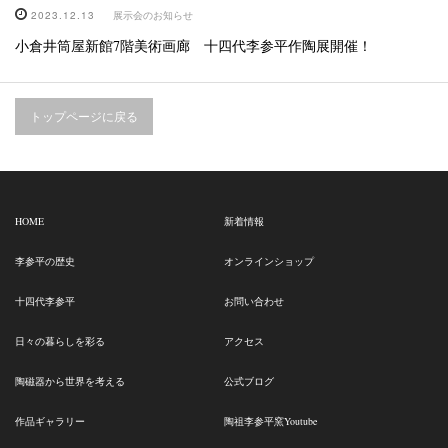
2023.12.13
展示会のお知らせ
小倉井筒屋新館7階美術画廊 十四代李参平作陶展開催！
トップページに戻る
HOME
新着情報
李参平の歴史
オンラインショップ
十四代李参平
お問い合わせ
日々の暮らしを彩る
アクセス
陶磁器から世界を考える
公式ブログ
作品ギャラリー
陶祖李参平窯Youtube