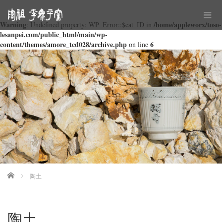
Warning
/home/appleworx/toso-
: Undefined property: WP_Error::$cat_ID in
lesanpei.com/public_html/main/wp-
content/themes/amore_tcd028/archive.php
6
on line
Home
陶土
陶土