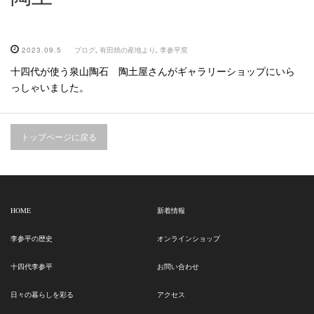
2023.09.5
ブログ
,
有田焼の産地より
,
李参平窯
十四代が使う泉山陶石 陶土屋さんがギャラリーショップにいら
っしゃいました。
トップページに戻る
HOME
新着情報
李参平の歴史
オンラインショップ
十四代李参平
お問い合わせ
日々の暮らしを彩る
アクセス