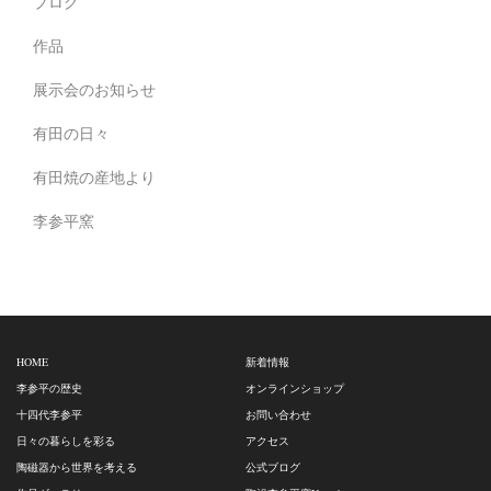
ブログ
作品
展示会のお知らせ
有田の日々
有田焼の産地より
李参平窯
HOME
新着情報
李参平の歴史
オンラインショップ
十四代李参平
お問い合わせ
日々の暮らしを彩る
アクセス
陶磁器から世界を考える
公式ブログ