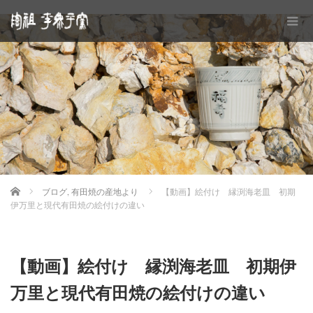
Home
ブログ
,
有田焼の産地より
【動画】絵付け 縁渕海老皿 初期
伊万里と現代有田焼の絵付けの違い
【動画】絵付け 縁渕海老皿 初期伊
万里と現代有田焼の絵付けの違い