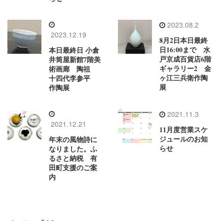
2023.08.2
2023.12.19
8月2日本日最終
日16:00まで 水
本日最終日 小倉
戸京成百貨店6階
井筒屋新館7階美
ギャラリー2 金
術画廊 陶祖
ヶ江三兵衛作陶
十四代李参平
展
作陶展
2021.11.3
2021.12.21
11月度営業スケ
ジュールのお知
年末の風物詩に
らせ
なりました。ふ
るさと納税 有
田町支援のご案
内