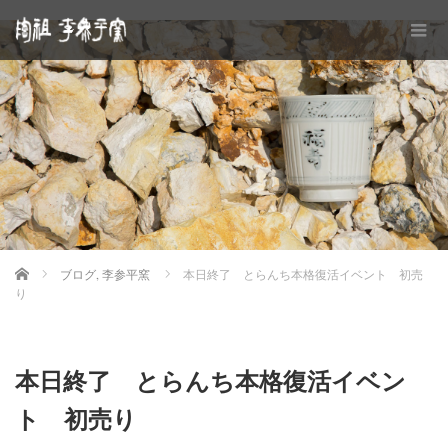
Home
ブログ
,
李参平窯
本日終了 とらんち本格復活イベント 初売
り
本日終了 とらんち本格復活イベン
ト 初売り