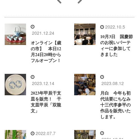
2022.10.5
2021.12.24
10月3日 国慶節
のお祝いパーテ
オンライン【歳
ィーに参加して
の市】 本日12
きました
月24日20時から
フルオープン！
2023.12.14
2023.08.12
2023年甲辰干支
月白 今年も初
皿を販売！ 干
代法要にちなみ
支皿甲辰「双龍
十三代李参平の
文」
作品を販売いた
します。
2022.07.7