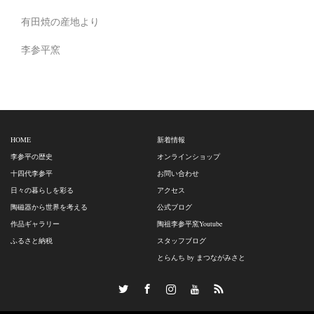
有田焼の産地より
李参平窯
HOME
新着情報
李参平の歴史
オンラインショップ
十四代李参平
お問い合わせ
日々の暮らしを彩る
アクセス
陶磁器から世界を考える
公式ブログ
作品ギャラリー
陶祖李参平窯Youtube
ふるさと納税
スタッフブログ
とらんち by まつながみさと
Onlinshop
Twitter
Facebook
Instagram
Pinterest
RSS