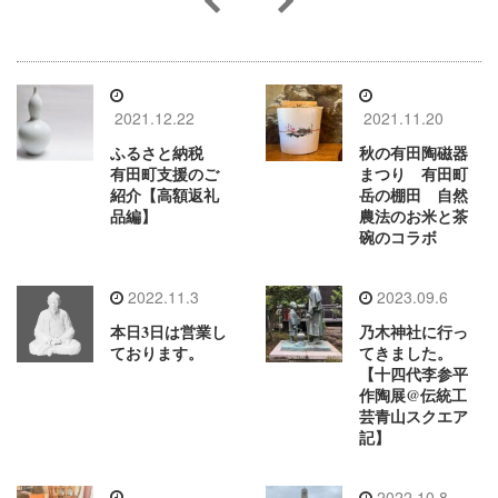
2021.12.22
2021.11.20
ふるさと納税
秋の有田陶磁器
有田町支援のご
まつり 有田町
紹介【高額返礼
岳の棚田 自然
品編】
農法のお米と茶
碗のコラボ
2022.11.3
2023.09.6
本日3日は営業し
乃木神社に行っ
ております。
てきました。
【十四代李参平
作陶展@伝統工
芸青山スクエア
記】
2022.10.8