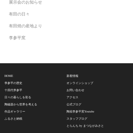
展示会のお知らせ
有田の日々
有田焼の産地より
李参平窯
HOME
新着情報
李参平の歴史
オンラインショップ
十四代李参平
お問い合わせ
日々の暮らしを彩る
アクセス
陶磁器から世界を考える
公式ブログ
作品ギャラリー
陶祖李参平窯Youtube
ふるさと納税
スタッフブログ
とらんち by まつながみさと